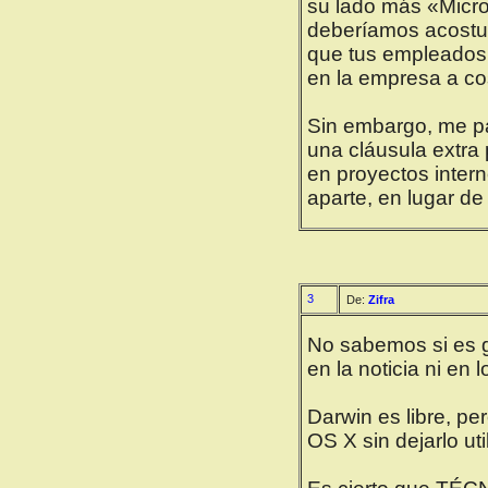
su lado más «Micros
deberíamos acostum
que tus empleados 
en la empresa a co
Sin embargo, me pa
una cláusula extra
en proyectos intern
aparte, en lugar de
3
De:
Zifra
No sabemos si es g
en la noticia ni en 
Darwin es libre, p
OS X sin dejarlo uti