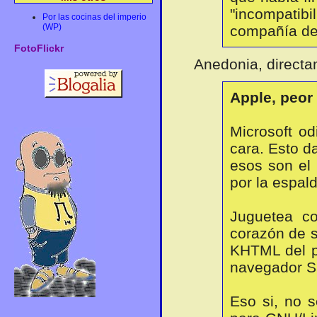
"incompatibi
Por las cocinas del imperio
(WP)
compañía de 
FotoFlickr
Anedonia, directam
Apple, peor
Microsoft od
cara. Esto d
esos son el 
por la espald
Juguetea co
corazón de 
KHTML del p
navegador Sa
Eso si, no 