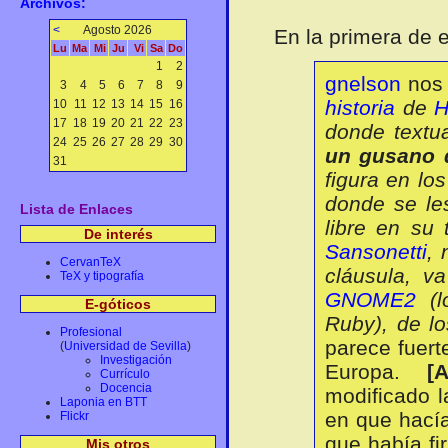
Archivos:
<
Agosto 2026
En la primera de e
Lu
Ma
Mi
Ju
Vi
Sa
Do
1
2
gnelson
nos 
3
4
5
6
7
8
9
historia
de
H
10
11
12
13
14
15
16
17
18
19
20
21
22
23
donde textu
24
25
26
27
28
29
30
un gusano 
31
figura en l
donde se le
Lista de Enlaces
libre en su 
De interés
Sansonetti
, 
CervanTeX
cláusula, v
TeX y tipografía
GNOME2
(l
E-góticos
Ruby), de lo
Profesional
parece fuert
(
Universidad de Sevilla
)
Investigación
Europa.
[
Currículo
Docencia
modificado 
Laponia en BTT
en que hacía
Flickr
que había f
Mis otros