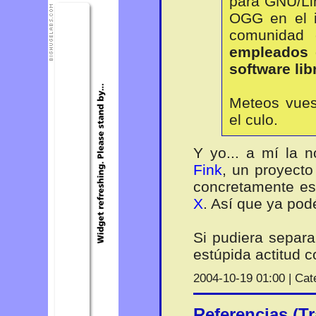
para GNU/Li
OGG en el i
comunidad
empleados 
software lib
Meteos vues
el culo.
Y yo... a mí la 
Fink
, un proyecto
concretamente es
X
. Así que ya po
Si pudiera separ
estúpida actitud c
2004-10-19 01:00 | Cat
Referencias (T