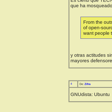
Es cierto que TÉCN
que ha mosqueado a
From the outs
of open-sourc
want people t
y otras actitudes si
mayores defensores.
4
De:
Zifra
GNUdista: Ubuntu