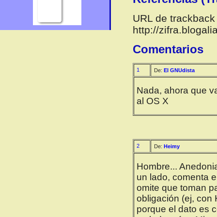
URL de trackback 
http://zifra.bloga
Comentarios
1
De:
El GNUdista
Nada, ahora que va
al OS X
2
De:
Heimy
Hombre... Anedonia
un lado, comenta el
omite que toman pa
obligación (ej, co
porque el dato es c