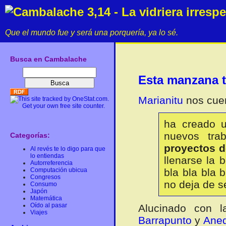
Cambalache 3,14 - La vidriera irresp
Que el mundo fue y será una porquería, ya lo sé.
Busca en Cambalache
Esta manzana 
Marianitu
nos cue
ha creado u
nuevos tra
Categorías:
proyectos de
Al revés te lo digo para que
lo entiendas
llenarse la 
Autorreferencia
Computación ubicua
bla bla bla 
Congresos
no deja de s
Consumo
Japón
Matemática
Oído al pasar
Alucinado con 
Viajes
Barrapunto
y
Ane