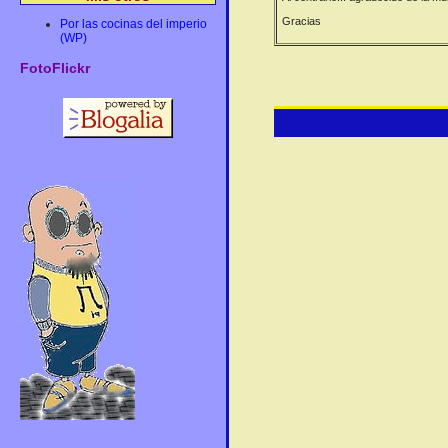
Gracias
Por las cocinas del imperio
(WP)
FotoFlickr