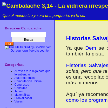
Cambalache 3,14 - La vidriera irresp
Que el mundo fue y será una porquería, ya lo sé.
Busca en Cambalache
Historias Salva
Ya que
Dem
se c
también la pista:
Historias Salvaje
Categorías:
solas, pero que t
Al revés te lo digo para que
lo entiendas
es una recopilació
Autorreferencia
Computación ubicua
más ni menos.
Congresos
Consumo
Japón
Aquí ya recomen
Matemática
Oído al pasar
como los program
Viajes