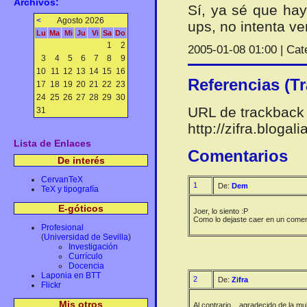
Archivos:
Sí, ya sé que hay
<
Agosto 2026
ups, no intenta ve
Lu
Ma
Mi
Ju
Vi
Sa
Do
1
2
2005-01-08 01:00 | Cat
3
4
5
6
7
8
9
10
11
12
13
14
15
16
Referencias (T
17
18
19
20
21
22
23
24
25
26
27
28
29
30
URL de trackback 
31
http://zifra.bloga
Lista de Enlaces
Comentarios
De interés
CervanTeX
1
De:
Dem
TeX y tipografía
E-góticos
Joer, lo siento :P
Como lo dejaste caer en un come
Profesional
(
Universidad de Sevilla
)
Investigación
Currículo
Docencia
Laponia en BTT
2
De:
Zifra
Flickr
Mis otros
Al contrario... agradecido de la mu