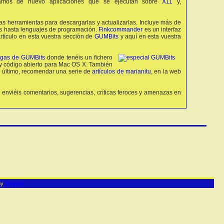
tramos de nuevo aplicaciones que se ejecutan sobre
X11
y,
las herramientas para descargarlas y actualizarlas. Incluye más de
os hasta lenguajes de programación.
Finkcommander
es un interfaz
rtículo en esta vuestra sección de
GUMBits
y aquí en esta vuestra
rgas de GUMBits
donde tenéis un fichero
y código abierto para Mac OS X. También
 último, recomendar una serie de
artículos de marianitu
, en la web
 enviéis comentarios, sugerencias, críticas feroces y amenazas en
by
Blogalia