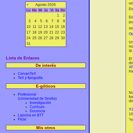
or
<
Agosto 2026
Ex
Lu
Ma
Mi
Ju
Vi
Sa
Do
1
2
En
3
4
5
6
7
8
9
pu
10
11
12
13
14
15
16
so
17
18
19
20
21
22
23
Op
24
25
26
27
28
29
30
Un
31
nu
(p
Lista de Enlaces
El
di
De interés
XF
tr
CervanTeX
TeX y tipografía
E-góticos
No
Profesional
fu
(
Universidad de Sevilla
)
di
Investigación
Currículo
X
Docencia
10
Laponia en BTT
Flickr
"n
Mis otros