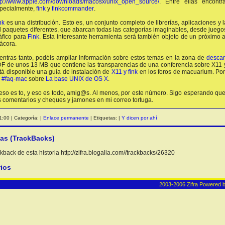
tp://www.apple.com/downloads/macosx/unix_open_source/
. Entre ellas encon
pecialmente,
fink
y
finkcommander
.
nk
es una distribución. Esto es, un conjunto completo de librerías, aplicaciones y 
l paquetes diferentes, que abarcan todas las categorías imaginables, desde jueg
áfico para
Fink
. Esta interesante herramienta será también objeto de un próximo a
tácora.
entras tanto, podéis ampliar información sobre estos temas en la zona de
desca
F de unos 13 MB que contiene las transparencias de una conferencia sobre X11 
tá disponible una guía de instalación de
X11 y fink
en los foros de macuarium. Por
e
#faq-mac
sobre
La base UNIX de OS X
.
eso es to, y eso es todo, amig@s. Al menos, por este número. Sigo esperando que
s comentarios y cheques y jamones en mi correo tortuga.
:00 | Categoría: |
Enlace permanente
| Etiquetas: |
Y dicen por ahí
ias (TrackBacks)
back de esta historia http://zifra.blogalia.com//trackbacks/26320
ios
2003-2006 Zifra
Powered 