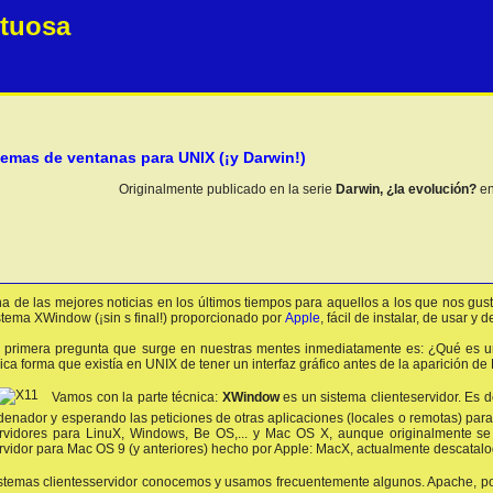
etuosa
temas de ventanas para UNIX (¡y Darwin!)
Originalmente publicado en la serie
Darwin, ¿la evolución?
en
a de las mejores noticias en los últimos tiempos para aquellos a los que nos gu
stema XWindow (¡sin s final!) proporcionado por
Apple
, fácil de instalar, de usar y
 primera pregunta que surge en nuestras mentes inmediatamente es: ¿Qué es 
ica forma que existía en UNIX de tener un interfaz gráfico antes de la aparición d
Vamos con la parte técnica:
XWindow
es un sistema clienteservidor. Es 
denador y esperando las peticiones de otras aplicaciones (locales o remotas) para
rvidores para LinuX, Windows, Be OS,... y Mac OS X, aunque originalmente se d
rvidor para Mac OS 9 (y anteriores) hecho por Apple: MacX, actualmente descatal
stemas clientesservidor conocemos y usamos frecuentemente algunos. Apache, por