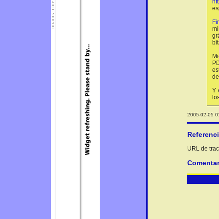
ht
es
Fi
mi
gr
bi
Mi
PD
es
d
Y 
lo
2005-02-05 01
Referenc
URL de track
Comentar