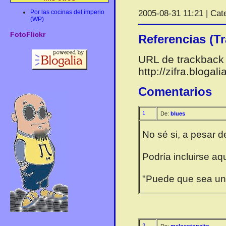
Por las cocinas del imperio
2005-08-31 11:21 | Cat
(WP)
FotoFlickr
Referencias (T
URL de trackback 
http://zifra.bloga
Comentarios
1
De:
blues
No sé si, a pesar d
Podría incluirse a
"Puede que sea un h
2