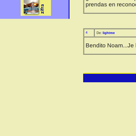
prendas en reconoce
4
De:
lightme
Bendito Noam...Je b