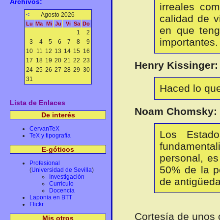
Archivos:
irreales co
<
Agosto 2026
calidad de v
Lu
Ma
Mi
Ju
Vi
Sa
Do
en que teng
1
2
importantes.
3
4
5
6
7
8
9
10
11
12
13
14
15
16
17
18
19
20
21
22
23
Henry Kissinger:
24
25
26
27
28
29
30
31
Haced lo que
Lista de Enlaces
Noam Chomsky:
De interés
CervanTeX
Los Estad
TeX y tipografía
fundamenta
E-góticos
personal, e
Profesional
50% de la p
(
Universidad de Sevilla
)
Investigación
de antigüeda
Currículo
Docencia
Laponia en BTT
Flickr
Cortesía de unos
Mis otros