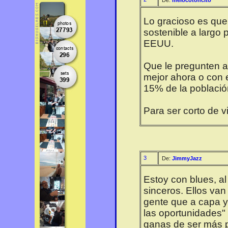
De:
melocotoncito
Lo gracioso es que
sostenible a largo 
EEUU.
Que le pregunten a
mejor ahora o con 
15% de la població
Para ser corto de v
3
De:
JimmyJazz
Estoy con blues, a
sinceros. Ellos van
gente que a capa y 
las oportunidades"
ganas de ser más p