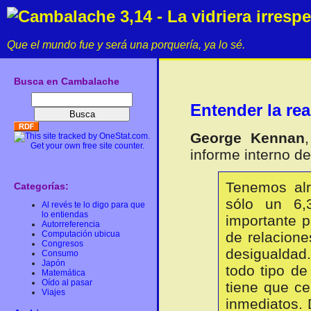
Cambalache 3,14 - La vidriera irresp
Que el mundo fue y será una porquería, ya lo sé.
Busca en Cambalache
Entender la rea
George Kennan
informe interno d
Tenemos alr
Categorías:
sólo un 6,
Al revés te lo digo para que
lo entiendas
importante p
Autorreferencia
Computación ubicua
de relacion
Congresos
desigualdad.
Consumo
Japón
todo tipo de
Matemática
Oído al pasar
tiene que ce
Viajes
inmediatos. 