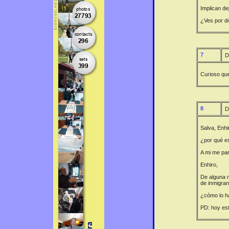
Implican dej
¿Ves por d
7
D
Curioso que
8
D
Salva, Enhi
¿por qué e
A mi me par
Enhiro,
De alguna m
de inmigran
¿cómo lo ha
PD: hoy est