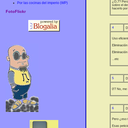
¿O,7? Pero 
Por las cocinas del imperio (WP)
sobre el de
hacerlo por
FotoFlickr
4
D
Uso eficien
Eliminación
Eliminación
...etc
5
D
0'7 No, me 
6
D
Pero ¿eso t
Esas petici