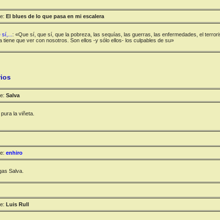
e:
El blues de lo que pasa en mi escalera
sí,...
: «Que sí, que sí, que la pobreza, las sequías, las guerras, las enfermedades, el terr
tiene que ver con nosotros. Son ellos -y sólo ellos- los culpables de su»
ios
e:
Salva
ura la viñeta.
e:
enhiro
igas Salva.
e:
Luis Rull