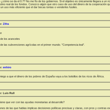
¿cómo se da el 0.7? No me fío de los gobiernos. Si el objetivo es únicamente llegara a u
stino real de los fondos. Conozco algún que otro caso de uso del dinero de la cooperación 
 un uso más eficiente que el dar becas tontas o venderles fusiles.
e:
Zifra
te
 de los aranceles
 de las subvenciones agrícolas en el primer mundo. "Competencia leal".
e:
enhiro
niego a que el dinero de los pobres de España vaya a los bolsillos de los ricos de África.
e:
Luis Rull
iene que ver con las ayudas monetarias al desarrollo?
ones de las que hablas implicas decisiones políticas precisas y claras, con pros y contras e