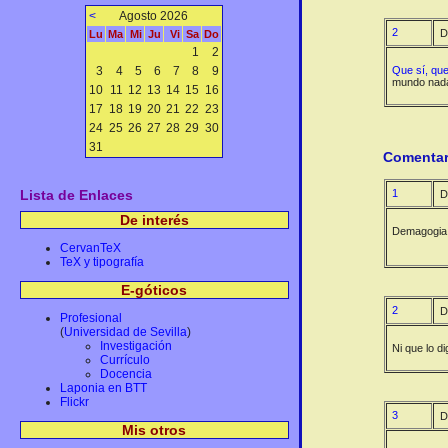
<
Agosto 2026
2
D
Lu
Ma
Mi
Ju
Vi
Sa
Do
1
2
3
4
5
6
7
8
9
Que sí, que 
mundo nada 
10
11
12
13
14
15
16
17
18
19
20
21
22
23
24
25
26
27
28
29
30
31
Comentar
Lista de Enlaces
1
D
De interés
Demagogia p
CervanTeX
TeX y tipografía
E-góticos
2
D
Profesional
(
Universidad de Sevilla
)
Investigación
Ni que lo d
Currículo
Docencia
Laponia en BTT
Flickr
3
D
Mis otros