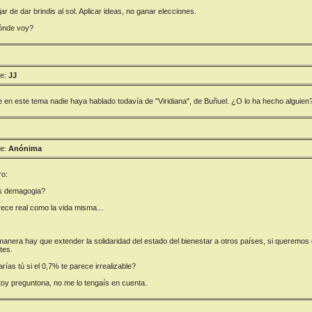
ar de dar brindis al sol. Aplicar ideas, no ganar elecciones.
ónde voy?
e:
JJ
 en este tema nadie haya hablado todavía de "Viridiana", de Buñuel. ¿O lo ha hecho alguien
e:
Anónima
ro:
s demagogia?
ece real como la vida misma...
anera hay que extender la solidaridad del estado del bienestar a otros países, si queremos 
tes.
rías tú si el 0,7% te parece irrealizable?
oy preguntona, no me lo tengaís en cuenta.