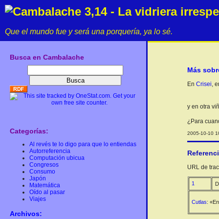
Cambalache 3,14 - La vidriera irresp
Que el mundo fue y será una porquería, ya lo sé.
Busca en Cambalache
Más sobre
En
Crisei
, 
y en otra v
¿Para cuan
Categorías:
2005-10-10 10
Al revés te lo digo para que lo entiendas
Autorreferencia
Referenc
Computación ubicua
Congresos
URL de track
Consumo
Japón
1
D
Matemática
Oído al pasar
Viajes
Cutlas
: «E
Archivos: