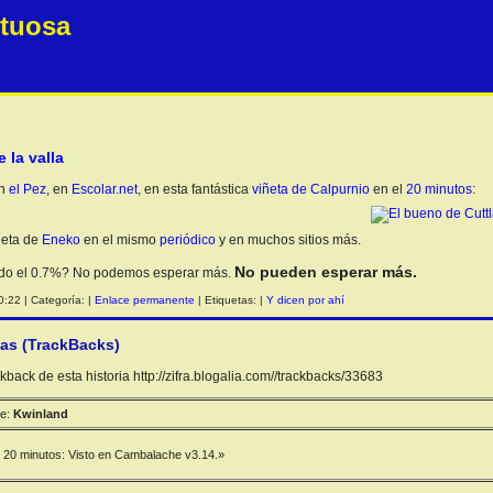
etuosa
 la valla
en
el Pez
, en
Escolar.net
, en esta fantástica
viñeta de Calpurnio
en el
20 minutos
:
iñeta de
Eneko
en el mismo
periódico
y en muchos sitios más.
No pueden esperar más.
do el 0.7%? No podemos esperar más.
:22 | Categoría: |
Enlace permanente
| Etiquetas: |
Y dicen por ahí
ias (TrackBacks)
back de esta historia http://zifra.blogalia.com//trackbacks/33683
e:
Kwinland
n 20 minutos: Visto en Cambalache v3.14.»