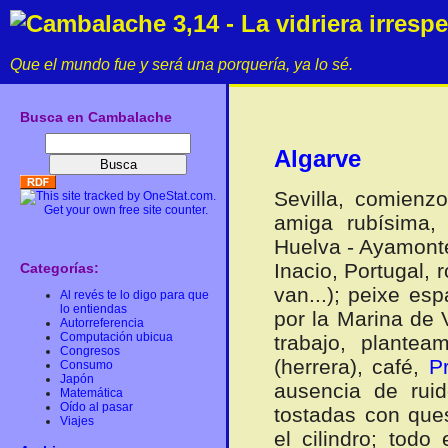
Cambalache 3,14 - La vidriera irresp
Que el mundo fue y será una porquería, ya lo sé.
Busca en Cambalache
Algarve
Sevilla, comienz
amiga rubísima, 
Huelva - Ayamonte
Inacio, Portugal, 
Categorías:
van...); peixe es
Al revés te lo digo para que
lo entiendas
por la Marina de 
Autorreferencia
Computación ubicua
trabajo, planteam
Congresos
(herrera), café,
P
Consumo
Japón
ausencia de ruid
Matemática
Oído al pasar
tostadas con que
Viajes
el cilindro; tod