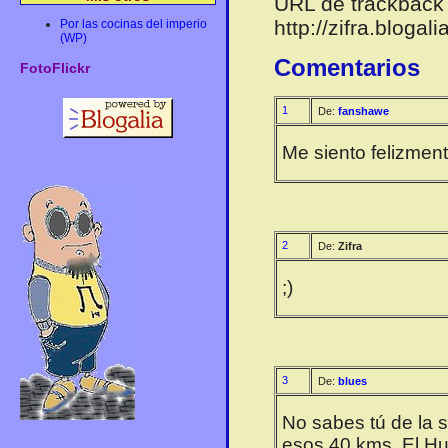
URL de trackback 
http://zifra.bloga
Por las cocinas del imperio
(WP)
Comentarios
FotoFlickr
1
De:
fanshawe
Me siento felizmen
2
De:
Zifra
;)
3
De:
blues
No sabes tú de la 
esos 40 kms. El Hue