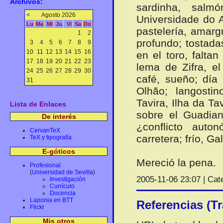
Archivos:
sardinha, salmón
<
Agosto 2026
Universidade do A
Lu
Ma
Mi
Ju
Vi
Sa
Do
pastelería, amarg
1
2
profundo; tostada
3
4
5
6
7
8
9
10
11
12
13
14
15
16
en el toro, falta
17
18
19
20
21
22
23
lema de Zifra, e
24
25
26
27
28
29
30
café, sueño; día 
31
Olhão; langosti
Tavira, Ilha da T
Lista de Enlaces
sobre el Guadian
De interés
¿conflicto auto
CervanTeX
carretera; frío, Gal
TeX y tipografía
E-góticos
Mereció la pena.
Profesional
(
Universidad de Sevilla
)
2005-11-06 23:07 | Cat
Investigación
Currículo
Docencia
Laponia en BTT
Referencias (T
Flickr
Mis otros