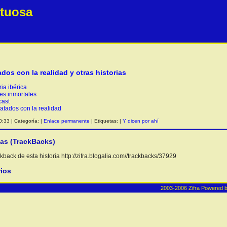
etuosa
os con la realidad y otras historias
ria ibérica
es inmortales
cast
tados con la realidad
:33 | Categoría: |
Enlace permanente
| Etiquetas: |
Y dicen por ahí
ias (TrackBacks)
back de esta historia http://zifra.blogalia.com//trackbacks/37929
ios
2003-2006 Zifra
Powered 