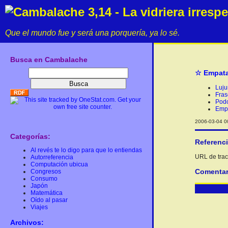
Cambalache 3,14 - La vidriera irresp
Que el mundo fue y será una porquería, ya lo sé.
Busca en Cambalache
☆ Empatad
Luju
Fras
Pod
Empa
2006-03-04 00
Categorías:
Referenc
Al revés te lo digo para que lo entiendas
URL de track
Autorreferencia
Computación ubicua
Comentar
Congresos
Consumo
Japón
Matemática
Oído al pasar
Viajes
Archivos: