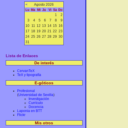
<
Agosto 2026
Lu
Ma
Mi
Ju
Vi
Sa
Do
1
2
3
4
5
6
7
8
9
10
11
12
13
14
15
16
17
18
19
20
21
22
23
24
25
26
27
28
29
30
31
Lista de Enlaces
De interés
CervanTeX
TeX y tipografía
E-góticos
Profesional
(
Universidad de Sevilla
)
Investigación
Currículo
Docencia
Laponia en BTT
Flickr
Mis otros