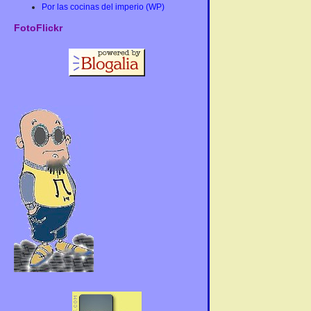
Por las cocinas del imperio (WP)
FotoFlickr