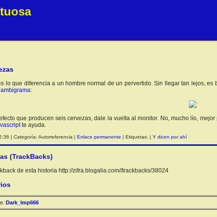
etuosa
ezas
s lo que diferencia a un hombre normal de un pervertido. Sin llegar tan lejos, e
e
ambigrama
:
 efecto que producen seis cervezas, dale la vuelta al monitor. No, mucho lío, mej
avascript
te ayuda.
:36 | Categoría: Autorreferencia |
Enlace permanente
| Etiquetas: |
Y dicen por ahí
ias (TrackBacks)
back de esta historia http://zifra.blogalia.com//trackbacks/38024
ios
e:
Dark_Imp666