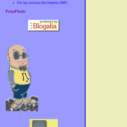
Por las cocinas del imperio (WP)
FotoFlickr