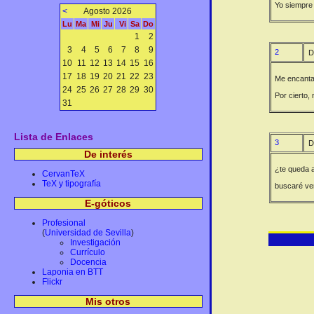
Yo siempre 
<
Agosto 2026
Lu
Ma
Mi
Ju
Vi
Sa
Do
1
2
3
4
5
6
7
8
9
2
D
10
11
12
13
14
15
16
17
18
19
20
21
22
23
Me encantan
24
25
26
27
28
29
30
Por cierto,
31
Lista de Enlaces
3
D
De interés
¿te queda 
CervanTeX
TeX y tipografía
buscaré ver
E-góticos
Profesional
(
Universidad de Sevilla
)
Investigación
Currículo
Docencia
Laponia en BTT
Flickr
Mis otros