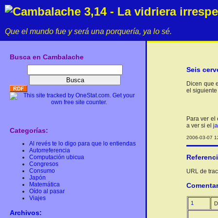
Cambalache 3,14 - La vidriera irresp
Que el mundo fue y será una porquería, ya lo sé.
Busca en Cambalache
Seis cerv
Dicen que e
el siguient
Para ver el
a ver si el
j
Categorías:
2006-03-07 12
Al revés te lo digo para que lo entiendas
Autorreferencia
Referenc
Computación ubicua
Congresos
Consumo
URL de track
Japón
Matemática
Comentar
Oído al pasar
Viajes
1
D
Archivos: