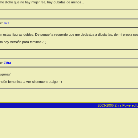
he dicho que no hay mujer fea, hay cubatas de menos...
e:
mJ
 estas figuras dobles. De pequeña recuerdo que me dedicaba a dibujarlas, de mi propia co
 no hay versión para féminas? ;)
e:
Zifra
alguna?
sión femenina, a ver si encuentro algo :-)
2003-2006 Zifra
Powered 