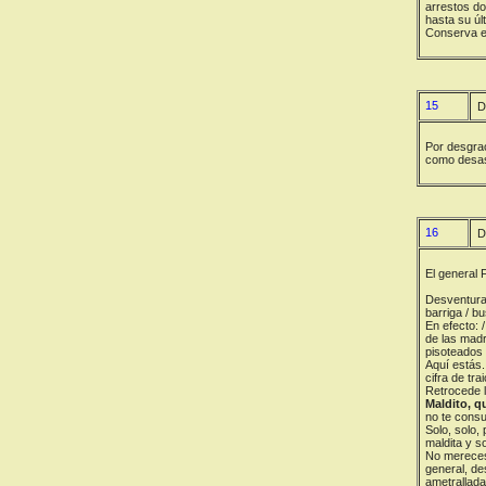
arrestos do
hasta su úl
Conserva el
15
D
Por desgrac
como desast
16
D
El general 
Desventurado
barriga / b
En efecto: /
de las madr
pisoteados 
Aquí estás.
cifra de tra
Retrocede la
Maldito, q
no te consu
Solo, solo,
maldita y so
No mereces 
general, de
ametralladas