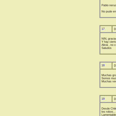
Pablo neru
No pude enc
17
D
NIN, gracia
Y hay cierto
Alivia , no
Saludos
18
D
Muchas grac
Somos mucho
Muchas vece
19
D
Desde Chile
los robos...
Lamentablem