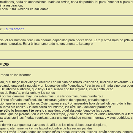
miciliarios, nada de concesiones, nada de olvido, nada de perdón. Ni para Pinochet ni para s
tima respiración.
 odio, Zifra. A veces es saludable.
e:
Lautreamont
ia, el ser humano tiene una enorme capacidad para hacer daño. Este y otros hijos de p*ta 
res naturales. Es la única manera de no envenenarte la sangre.
e:
NIN
Franco en los infiernos
, ni el fuego ni el vinagre caliente / en un nido de brujas volcánicas, ni el hielo devorante, /
uscando una sortija nupcial y un juguete de niño / degollado, / serán para ti nada sino una pue
 De infierno a infierno, que hay? En el aullido / de tus legiones, en la santa leche
es de España, en la leche y los senos
/ por los caminos, hay una aldea más, un silencio más, / una puerta rota
 Triste párpado, estiércol / de siniestras gallinas de sepulcro, pesado esputo,
ición que la sangre no borra. Quien, quien eres, / oh miserable hoja de sal, oh perro de la tie
 llama sin ceniza, / la sed salina del infierno, los círculos / del dolor palidecen.
ue sólo lo humano / te persiga
, que dentro del absoluto fuego de las cosas,
mas, que no pierdas / en la escala del tiempo, y que no te taladre el vidrio / ardiendo ni la f
 para las lágrimas / todas reunidas, para una eternidad de manos muertas / y ojos podridos, s
la.
dormir / aunque sea clavados de alfileres los ojos: debes estar despierto,
spierto eternamente / entre la podredumbre de las recién paridas,
 en Otoño. Todas, todos los tristes niños / descuartizados, / tiesos, están colgados, esperando