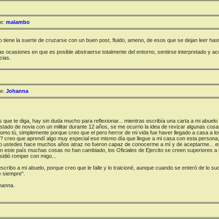
e:
malambo
 tiene la suerte de cruzarse con un buen post, fluido, ameno, de esos que se dejan leer hasta 
as ocasiones en que es posible abstraerse totalmente del entorno, sentirse interpretado y aco
cias.
e:
Johanna
 que te diga, hay sin duda mucho para reflexionar... mientras escribía una carta a mi abuel
stado de novia con un militar durante 12 años, se me ocurrio la idea de revizar algunas cosa
omo tú, simplemente porque creo que el pero herror de mi vida fue haver llegado a casa a los 
 creo que aprendí algo muy especial ese mismo día que llegue a mi casa con esta persona, mi
mo ustedes hace muchos años atraz no fueron capaz de conocerme a mí y de aceptarme... 
n este país muchas cosas no han cambiado, los Oficiales de Ejercito se creen superiores a 
idió romper con migo...
escribo a mi abuelo, porque creo que le falle y lo traicioné, aunque cuando se enteró de lo 
 siempre".
hanna.