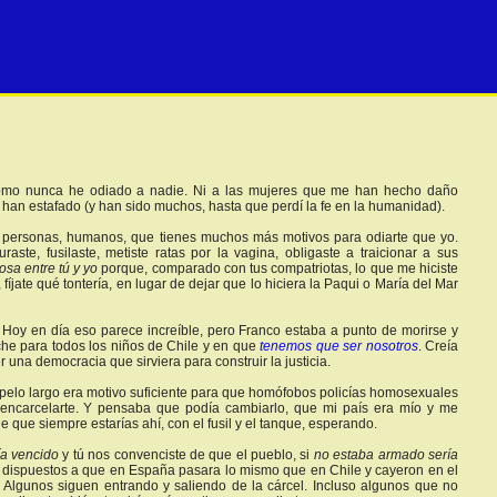
. Como nunca he odiado a nadie. Ni a las mujeres que me han hecho daño
han estafado (y han sido muchos, hasta que perdí la fe en la humanidad).
, personas, humanos, que tienes muchos más motivos para odiarte que yo.
raste, fusilaste, metiste ratas por la vagina, obligaste a traicionar a sus
osa entre tú y yo
porque, comparado con tus compatriotas, lo que me hiciste
íjate qué tontería, en lugar de dejar que lo hiciera la Paqui o María del Mar
. Hoy en día eso parece increíble, pero Franco estaba a punto de morirse y
eche para todos los niños de Chile y en que
tenemos que ser nosotros
. Creía
una democracia que sirviera para construir la justicia.
l pelo largo era motivo suficiente para que homófobos policías homosexuales
 encarcelarte. Y pensaba que podía cambiarlo, que mi país era mío y me
e que siempre estarías ahí, con el fusil y el tanque, esperando.
ía vencido
y tú nos convenciste de que el pueblo, si
no estaba armado sería
n dispuestos a que en España pasara lo mismo que en Chile y cayeron en el
. Algunos siguen entrando y saliendo de la cárcel. Incluso algunos que no