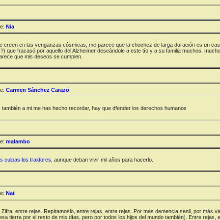
e:
Nia
e creen en las venganzas cósmicas, me parece que la chochez de larga duración es un casti
?) que fracasó por aquello del Alzheimer deseándole a este tío y a su familia muchos, muc
rece que mis deseos se cumplen.
e:
Carmen Sánchez Carazo
 también a mi me has hecho recordar, hay que dfender los derechos humanos
e:
malambo
 culpas los traidores
, aunque deban vivir mil años para hacerlo.
e:
Nat
, Zifra, entre rejas. Repítamoslo, entre rejas, entre rejas. Por más demencia senil, por más vie
sa tierra por el resto de mis días, pero por todos los hijos del mundo también). Entre rejas, e