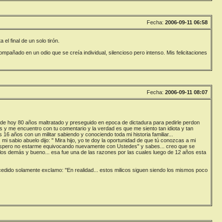
Fecha:
2006-09-11 06:58
el final de un solo tirón.
mpañado en un odio que se creía individual, silencioso pero intenso. Mis felicitaciones
Fecha:
2006-09-11 08:07
o de hoy 80 años maltratado y preseguido en epoca de dictadura para pedirle perdon
s y me encuentro con tu comentario y la verdad es que me siento tan idiota y tan
16 años con un militar sabiendo y conociendo toda mi historia familiar...
 sabio abuelo dijo: " Mira hijo, yo te doy la oportunidad de que tú conozcas a mi
espero no estarme equivocando nuevamente con Ustedes" y sabes... creo que se
los demás y bueno... esa fue una de las razones por las cuales luego de 12 años esta
sucedido solamente exclamo: "En realidad... estos milicos siguen siendo los mismos poco