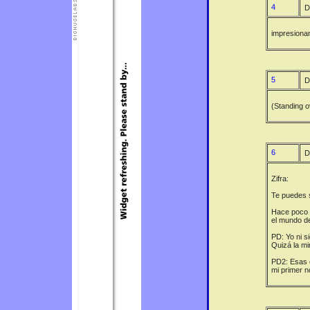
4
D
impresionan
5
D
(Standing o
6
D
Zifra:
Te puedes s
Hace poco d
el mundo de
PD: Yo ni s
Quizá la mi
PD2: Esas ca
mi primer n