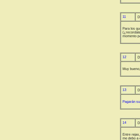
11
D
Para los qu
(¿recordáis
momento pa
12
D
Muy bueno,
13
D
Pagarán sus
14
D
Entre rejas
me debo a e