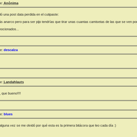
e:
Anónima
 una post data perdida en el cutipaste:
s anarco pero para ser pijo tendrías que tirar unas cuantas camisetas de las que se ven por e
ocionados...
e:
descalza
e:
Landahlauts
, que bueno!!!!
e:
blues
 alguna vez se me olvidó por qué esta es la primera bitácora que leo cada día :)