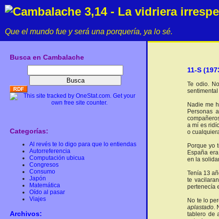
Cambalache 3,14 - La vidriera irresp
Que el mundo fue y será una porquería, ya lo sé.
Busca en Cambalache
11-S (197
Te odio. N
sentimental
Nadie me ha
Personas a 
compañeros,
a mí es ridí
Categorías:
o cualquiera
Al revés te lo digo para que lo entiendas
Porque yo t
Autorreferencia
España era 
Computación ubicua
en la solid
Congresos
Consumo
Tenía 13 añ
Japón
te vacilar
Matemática
pertenecía e
Oído al pasar
Viajes
No te lo pe
aplastado
.
Archivos:
tablero de 