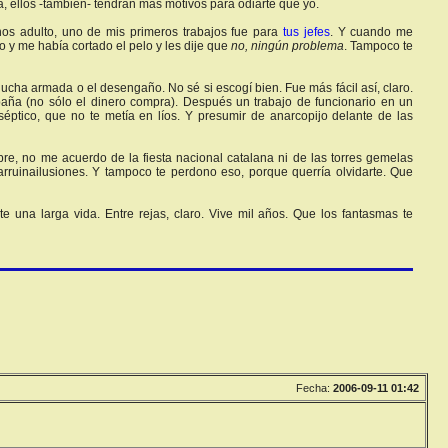
a, ellos -también- tendrán más motivos para odiarte que yo.
nos adulto, uno de mis primeros trabajos fue para
tus jefes
. Y cuando me
 y me había cortado el pelo y les dije que
no, ningún problema
. Tampoco te
cha armada o el desengaño. No sé si escogí bien. Fue más fácil así, claro.
a (no sólo el dinero compra). Después un trabajo de funcionario en un
séptico, que no te metía en líos. Y presumir de anarcopijo delante de las
re, no me acuerdo de la fiesta nacional catalana ni de las torres gemelas
rruinailusiones. Y tampoco te perdono eso, porque querría olvidarte. Que
 una larga vida. Entre rejas, claro. Vive mil años. Que los fantasmas te
Fecha:
2006-09-11 01:42