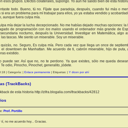
en esos grupos. Efectos colaterales, supongo. Yo aún he salido bien de esta histori
entaste todo. Bueno, tú no. Fíjate que paradoja, después, cuando fui más o me
 si era un problema para mí trabajar para ellos, yo ya estaba vendido y acobardado
, aunque fuera culpa mía.
lpa mía dejar la lucha decepcionado. No me habías dejado muchas opciones: la lu
agado de programación con
los malos
usando el ordenador más grande de Españ
e secundaria nocturno, después la Universidad. Investigar en Matemática, algo a
 las tascas. Me siento un miserable. Soy un miserable.
 quizás, no. Seguro, Es culpa mía. Pero cada vez que llega un once de septiemb
el downtown de Manhattan. Me acuerdo de ti, cabrón miserable, hijo de puta, a
ras existido.
 puede ser. Así que no, no te perdono. Ya que existes, sólo me queda desearte
Te odio, Pinocho, Pinochet, generalito, jódete.
:18 | Categoría: |
Enlace permanente
| Etiquetas: |
Y dicen por ahí
ias (TrackBacks)
back de esta historia http://zifra.blogalia.com//trackbacks/42812
ios
e:
Prof. Portillo
r tí, no me acuerdo hoy... Gracias.