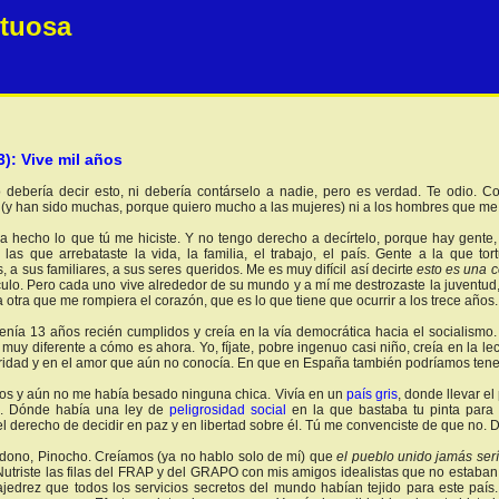
etuosa
3): Vive mil años
o debería decir esto, ni debería contárselo a nadie, pero es verdad. Te odio
 (y han sido muchas, porque quiero mucho a las mujeres) ni a los hombres que me 
 hecho lo que tú me hiciste. Y no tengo derecho a decírtelo, porque hay gente
las que arrebataste la vida, la familia, el trabajo, el país. Gente a la que tortu
 a sus familiares, a sus seres queridos. Me es muy difícil así decirte
esto es una c
culo. Pero cada uno vive alrededor de su mundo y a mí me destrozaste la juventud, f
 otra que me rompiera el corazón, que es lo que tiene que ocurrir a los trece años.
enía 13 años recién cumplidos y creía en la vía democrática hacia el socialismo
muy diferente a cómo es ahora. Yo, fíjate, pobre ingenuo casi niño, creía en la l
aridad y en el amor que aún no conocía. En que en España también podríamos tener 
os y aún no me había besado ninguna chica. Vivía en un
país gris
, donde llevar e
an. Dónde había una ley de
peligrosidad social
en la que bastaba tu pinta para
l derecho de decidir en paz y en libertad sobre él. Tú me convenciste de que no. D
rdono, Pinocho. Creíamos (ya no hablo solo de mí) que
el pueblo unido jamás ser
 Nutriste las filas del FRAP y del GRAPO con mis amigos idealistas que no estaba
ajedrez que todos los servicios secretos del mundo habían tejido para este país