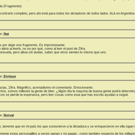
da (Fragmento)
ontrarlo completo, pero ahi está para todos los dictadores de todos lados. Acá en Argentin
e:
Nat
s por dejar ese fragmento. Es impresionante.
 alivio al leerlo, no se por qué, como al leer el post de Zifra.
 consuela, pero alivia sin dudas, saber que otros sienten lo mismo que uno.
e:
Enrique
ias, Zifra. Magnifico, acertadisimo el comentario. Emocionante.
s, somos millones la gente de bien. ¿Algún día la mayoria de buena gente podrá determina
s se pierde la esperanza, pero leer cosas como esta que has escrito ayudan a seguir.
e:
Norval
, lamento que en mi país los que sostuvieron a la dictadura y se enriquecieron en ella sigan 
ente estos personajillos a veces ganan y no pagan...como tambien respecto de los militares y