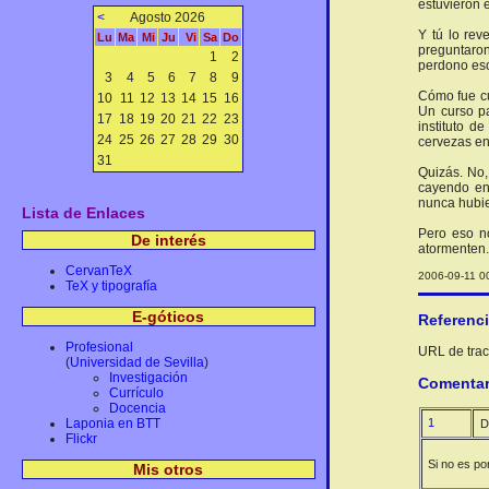
estuvieron 
<
Agosto 2026
Y tú lo rev
Lu
Ma
Mi
Ju
Vi
Sa
Do
preguntaron
1
2
perdono eso
3
4
5
6
7
8
9
Cómo fue cu
10
11
12
13
14
15
16
Un curso p
17
18
19
20
21
22
23
instituto d
24
25
26
27
28
29
30
cervezas en
31
Quizás. No,
cayendo en 
nunca hubie
Lista de Enlaces
Pero eso no
De interés
atormenten. 
CervanTeX
2006-09-11 00
TeX y tipografía
E-góticos
Referenc
Profesional
URL de track
(
Universidad de Sevilla
)
Investigación
Comentar
Currículo
Docencia
Laponia en BTT
1
D
Flickr
Si no es po
Mis otros