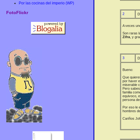
Por las cocinas del imperio (WP)
FotoFlickr
2
D
A veces uno
Son raras l
Zifra
, y gra
3
D
Bueno:
Que quieres
por haver e
miserable c
Pero sabes?
familia co
equivoco, e
persona des
Por eso le 
hombres de
Cariños Jo