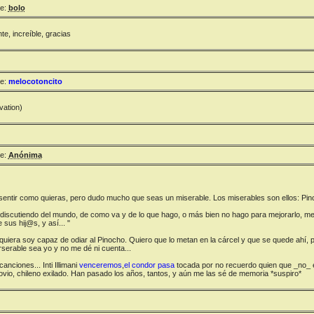
e:
bolo
te, increíble, gracias
e:
melocotoncito
vation)
e:
Anónima
entir como quieras, pero dudo mucho que seas un miserable. Los miserables son ellos: Pin
iscutiendo del mundo, de como va y de lo que hago, o más bien no hago para mejorarlo, me
 sus hij@s, y así... "
iquiera soy capaz de odiar al Pinocho. Quiero que lo metan en la cárcel y que se quede ahí,
rserable sea yo y no me dé ni cuenta...
nciones... Inti Illimani
venceremos
,
el condor pasa
tocada por no recuerdo quien que _no_ er
ovio, chileno exilado. Han pasado los años, tantos, y aún me las sé de memoria *suspiro*