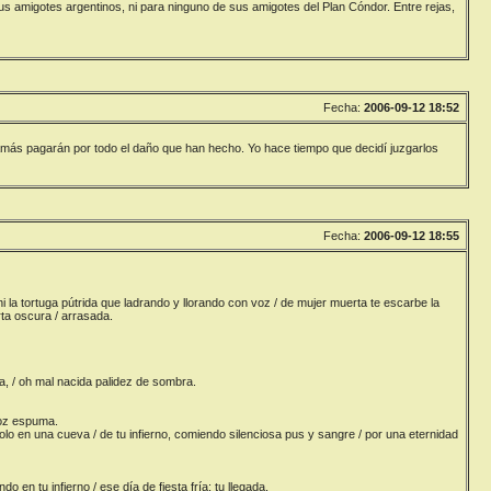
us amigotes argentinos, ni para ninguno de sus amigotes del Plan Cóndor. Entre rejas,
Fecha:
2006-09-12 18:52
jamás pagarán por todo el daño que han hecho. Yo hace tiempo que decidí juzgarlos
Fecha:
2006-09-12 18:55
 ni la tortuga pútrida que ladrando y llorando con voz / de mujer muerta te escarbe la
rta oscura / arrasada.
rra, / oh mal nacida palidez de sombra.
eroz espuma.
olo en una cueva / de tu infierno, comiendo silenciosa pus y sangre / por una eternidad
 en tu infierno / ese día de fiesta fría: tu llegada.