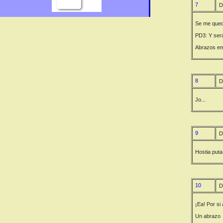
7
D
Se me quedó
PD3: Y será
Abrazos em
8
D
Jo...
9
D
Hostia puta
10
D
¡Ea! Por si
Un abrazo