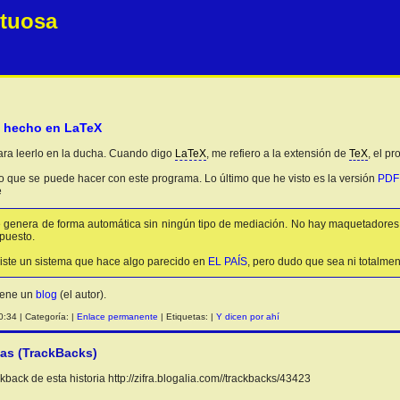
etuosa
o hecho en LaTeX
ara leerlo en la ducha. Cuando digo
LaTeX
, me refiero a la extensión de
TeX
, el p
lo que se puede hacer con este programa. Lo último que he visto es la versión
PDF
e
 genera de forma automática sin ningún tipo de mediación. No hay maquetadores, 
puesto.
iste un sistema que hace algo parecido en
EL PAÍS
, pero dudo que sea ni totalme
tiene un
blog
(el autor).
:34 | Categoría: |
Enlace permanente
| Etiquetas: |
Y dicen por ahí
ias (TrackBacks)
back de esta historia http://zifra.blogalia.com//trackbacks/43423