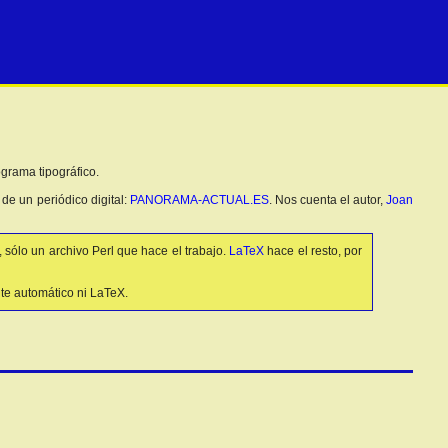
rograma tipográfico.
de un periódico digital:
PANORAMA-ACTUAL.ES
. Nos cuenta el autor,
Joan
sólo un archivo Perl que hace el trabajo.
LaTeX
hace el resto, por
nte automático ni LaTeX.