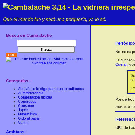
Cambalache 3,14 - La vidriera irresp
Que el mundo fue y será una porquería, ya lo sé.
Busca en Cambalache
Periódic
No, no es p
Es curioso 
Queralt
, qu
Se
su
Categorías:
Ex
Al revés te lo digo para que lo entiendas
Autorreferencia
Computación ubicua
Por cierto, 
Congresos
Consumo
2006-10-03 00
Japón
Matemática
Oído al pasar
Referenc
Viajes
URL de track
Archivos: