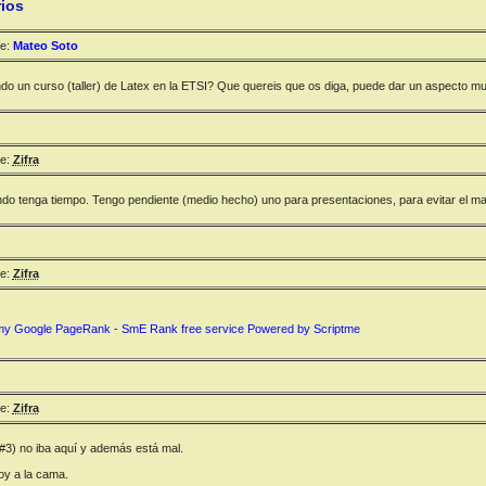
ios
e:
Mateo Soto
o un curso (taller) de Latex en la ETSI? Que quereis que os diga, puede dar un aspecto muy 
e:
Zifra
ando tenga tiempo. Tengo pendiente (medio hecho) uno para presentaciones, para evitar el ma
e:
Zifra
e:
Zifra
#3) no iba aquí y además está mal.
oy a la cama.