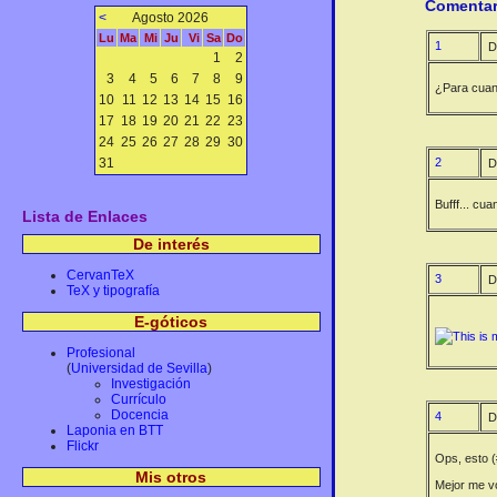
Comentar
<
Agosto 2026
Lu
Ma
Mi
Ju
Vi
Sa
Do
1
D
1
2
3
4
5
6
7
8
9
¿Para cuand
10
11
12
13
14
15
16
17
18
19
20
21
22
23
24
25
26
27
28
29
30
31
2
D
Bufff... cu
Lista de Enlaces
De interés
CervanTeX
3
D
TeX y tipografía
E-góticos
Profesional
(
Universidad de Sevilla
)
Investigación
Currículo
Docencia
4
D
Laponia en BTT
Flickr
Ops, esto (
Mis otros
Mejor me v