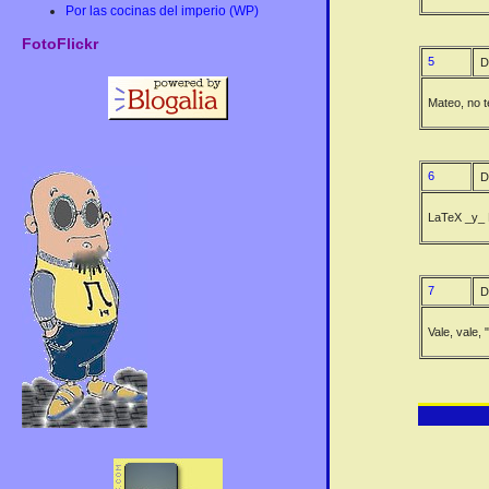
Por las cocinas del imperio (WP)
FotoFlickr
5
D
Mateo, no te
6
D
LaTeX _y_ P
7
D
Vale, vale,