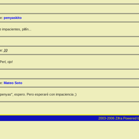
e:
penyaskito
 impacientes, pillín...
e:
JJ
erl, ojo!
e:
Mateo Soto
 "penyas", espero. Pero esperaré con impaciencia ;)
2003-2006 Zifra
Powered 