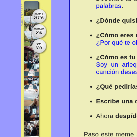
palabras
.
¿Dónde quisi
¿Cómo eres r
¿Por qué te o
¿Cómo es tu 
Soy un arleq
canción dese
¿Qué pedirías
Escribe una c
Ahora
despíd
Paso este meme 