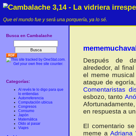
Cambalache 3,14 - La vidriera irresp
Que el mundo fue y será una porquería, ya lo sé.
Busca en Cambalache
mememuchavale
Después de da
alrededor, al fina
el meme musical 
ataque de egoría,
Categorías:
Comentaristas di
Al revés te lo digo para que
lo entiendas
esbozo, tanto
Anó
Autorreferencia
Computación ubicua
Afortunadamente, 
Congresos
en respuesta a u
Consumo
Japón
Matemática
Oído al pasar
El comentario se
Viajes
meme a
Adriana 