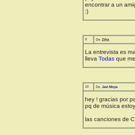
encontrar a un am
:)
9
De:
Zifra
La entrevista es m
lleva
Todas
que me 
10
De:
Javi Moya
hey ! gracias por p
pq de música estoy 
las canciones de C