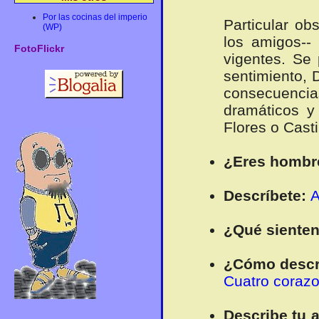
Por las cocinas del imperio
Particular o
(WP)
los amigos--
FotoFlickr
vigentes. Se
sentimiento, 
consecuencia
dramáticos y
Flores o Casti
¿Eres hombr
Descríbete:
A
¿Qué sienten
¿Cómo describ
Cuatro coraz
Describe tu a