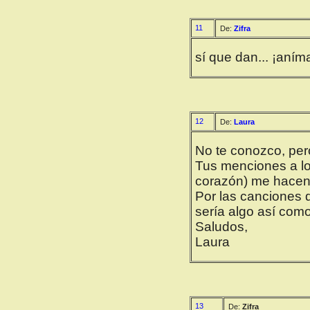
11
De:
Zifra
sí que dan... ¡aníma
12
De:
Laura
No te conozco, pero
Tus menciones a lo
corazón) me hacen 
Por las canciones 
sería algo así com
Saludos,
Laura
13
De:
Zifra