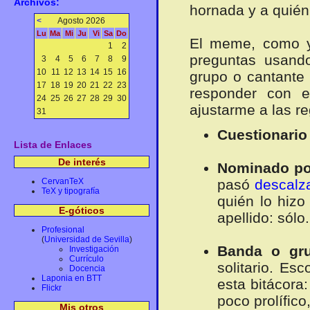
Archivos:
hornada y a quié
<
Agosto 2026
Lu
Ma
Mi
Ju
Vi
Sa
Do
El meme, como ya
1
2
preguntas usan
3
4
5
6
7
8
9
10
11
12
13
14
15
16
grupo o cantante 
17
18
19
20
21
22
23
responder con el
24
25
26
27
28
29
30
ajustarme a las re
31
Cuestionario
Lista de Enlaces
De interés
Nominado po
CervanTeX
pasó
descalz
TeX y tipografía
quién lo hiz
E-góticos
apellido: sólo.
Profesional
(
Universidad de Sevilla
)
Banda o gru
Investigación
Currículo
solitario. Es
Docencia
Laponia en BTT
esta bitácora
Flickr
poco prolífico
Mis otros