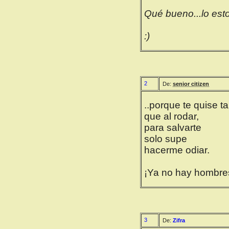
Qué bueno...lo esto
:)
2
De:
senior citizen
..porque te quise ta
que al rodar,
para salvarte
solo supe
hacerme odiar.
¡Ya no hay hombres
3
De:
Zifra