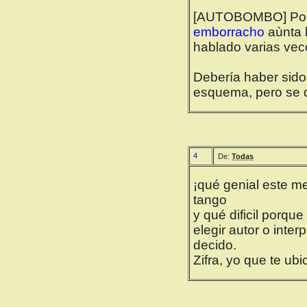
[AUTOBOMBO] Por s
emborracho
aùnta 
hablado varias vece
Debería haber sido
esquema, pero se q
4
De:
Todas
¡qué genial este me
tango
y qué dificil porqu
elegir autor o inter
decido.
Zifra, yo que te ubi