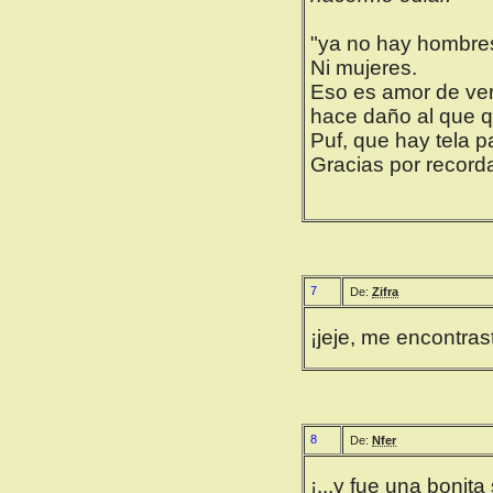
"ya no hay hombres
Ni mujeres.
Eso es amor de ve
hace daño al que 
Puf, que hay tela pa
Gracias por recor
7
De:
Zifra
¡jeje, me encontras
8
De:
Nfer
¡...y fue una bonita