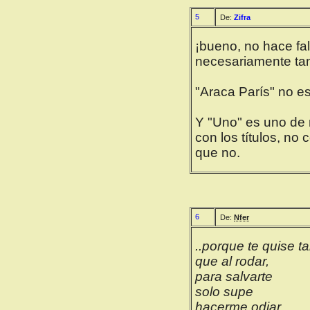
5
De:
Zifra
¡bueno, no hace fa
necesariamente ta
"Araca París" no e
Y "Uno" es uno de m
con los títulos, no
que no.
6
De:
Nfer
..porque te quise ta
que al rodar,
para salvarte
solo supe
hacerme odiar.