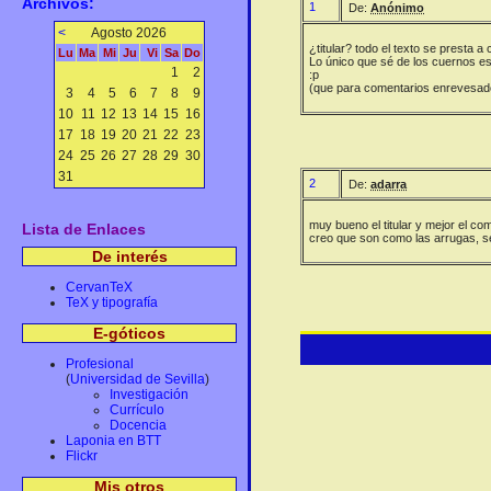
Archivos:
1
De:
Anónimo
<
Agosto 2026
¿titular? todo el texto se presta a
Lu
Ma
Mi
Ju
Vi
Sa
Do
Lo único que sé de los cuernos e
1
2
:p
(que para comentarios enrevesad
3
4
5
6
7
8
9
10
11
12
13
14
15
16
17
18
19
20
21
22
23
24
25
26
27
28
29
30
31
2
De:
adarra
muy bueno el titular y mejor el com
Lista de Enlaces
creo que son como las arrugas, se
De interés
CervanTeX
TeX y tipografía
E-góticos
Profesional
(
Universidad de Sevilla
)
Investigación
Currículo
Docencia
Laponia en BTT
Flickr
Mis otros