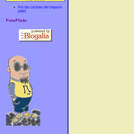
Por las cocinas del imperio
(WP)
FotoFlickr