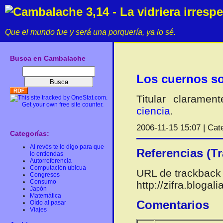
Cambalache 3,14 - La vidriera irresp
Que el mundo fue y será una porquería, ya lo sé.
Busca en Cambalache
Los cuernos so
Titular claramen
ciencia
.
2006-11-15 15:07 | Cat
Categorías:
Al revés te lo digo para que
Referencias (T
lo entiendas
Autorreferencia
Computación ubicua
URL de trackback 
Congresos
Consumo
http://zifra.bloga
Japón
Matemática
Comentarios
Oído al pasar
Viajes