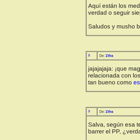
Aquí están los medi
verdad o seguir sie
Saludos y musho be
8
De:
Zifra
jajajajaja: ¡que ma
relacionada con los
tan bueno como
es
9
De:
Zifra
Salva, según esa t
barrer el PP, ¿ver