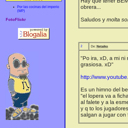
Hay que tener BEMO
obrera...
Por las cocinas del imperio
(WP)
Saludos y
molta so
FotoFlickr
2
De:
Netaiko
"Po ira, xD, a mi n
grasiosa. xD"
http://www.youtu
Es un himno del be
"el lopera va a fich
al falete y a la esm
y q to los jugadore
salgan a jugar con 