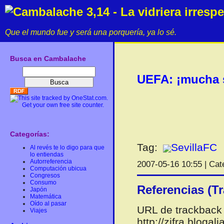
Cambalache 3,14 - La vidriera irresp
Que el mundo fue y será una porquería, ya lo sé.
Busca en Cambalache
UEFA: ¡mucha s
Categorías:
Tag:
SevillaFC
Al revés te lo digo para que
lo entiendas
Autorreferencia
2007-05-16 10:55 | Cat
Computación ubicua
Congresos
Consumo
Referencias (T
Japón
Matemática
Oído al pasar
URL de trackback 
Viajes
http://zifra.bloga