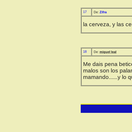
17
De:
Zifra
la cerveza, y las cer
18
De:
miguel leal
Me dais pena betic
malos son los pala
mamando......y lo 