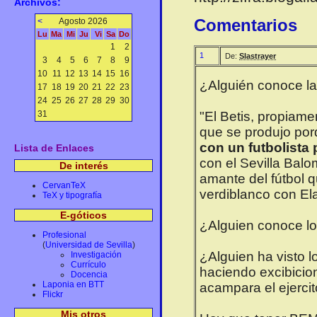
Archivos:
Comentarios
<
Agosto 2026
Lu
Ma
Mi
Ju
Vi
Sa
Do
1
2
1
De:
Slastrayer
3
4
5
6
7
8
9
10
11
12
13
14
15
16
¿Alguién conoce la 
17
18
19
20
21
22
23
24
25
26
27
28
29
30
31
"El Betis, propiame
que se produjo po
con un futbolista
Lista de Enlaces
con el Sevilla Bal
De interés
amante del fútbol q
CervanTeX
verdiblanco con Ela
TeX y tipografía
E-góticos
¿Alguien conoce lo
Profesional
(
Universidad de Sevilla
)
¿Alguien ha visto l
Investigación
Currículo
haciendo excibicio
Docencia
Laponia en BTT
acampara el ejercito
Flickr
Mis otros