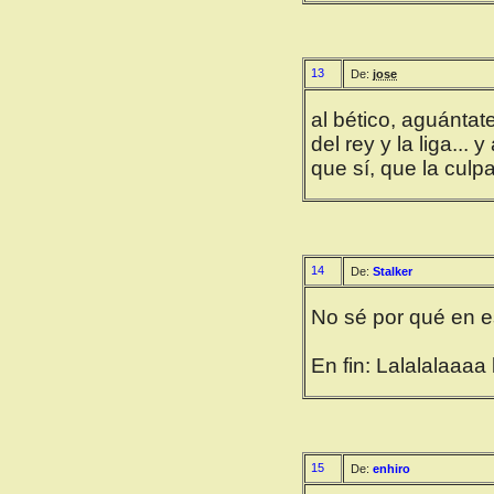
13
De:
jose
al bético, aguántat
del rey y la liga...
que sí, que la culpa
14
De:
Stalker
No sé por qué en est
En fin: Lalalalaaa
15
De:
enhiro