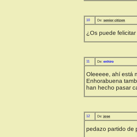
10
De:
senior citizen
¿Os puede felicitar
11
De:
enhiro
Oleeeee, ahí está m
Enhorabuena también
han hecho pasar c
12
De:
jose
pedazo partido de p