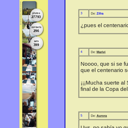
3
De:
Zifra
¿pues el centenario
4
De:
Marivi
Noooo, que si se f
que el centenario s
¡¡¡Mucha suerte al S
final de la Copa de
5
De:
Aurora
Uys, no sabía yo q