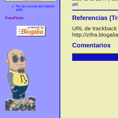
ahí
Por las cocinas del imperio
(WP)
Referencias (T
FotoFlickr
URL de trackback 
http://zifra.bloga
Comentarios