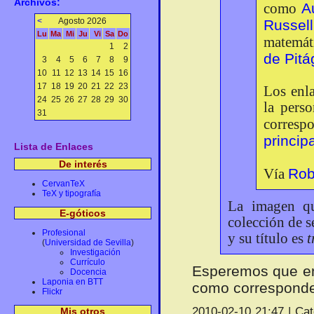
Archivos:
A
como
<
Agosto 2026
Russell
Lu
Ma
Mi
Ju
Vi
Sa
Do
matemát
1
2
de Pitá
3
4
5
6
7
8
9
10
11
12
13
14
15
16
17
18
19
20
21
22
23
Los enl
24
25
26
27
28
29
30
la perso
31
corresp
princip
Lista de Enlaces
De interés
Rob
Vía
CervanTeX
TeX y tipografía
La imagen qu
E-góticos
colección de s
Profesional
y su título es
t
(
Universidad de Sevilla
)
Investigación
Currículo
Esperemos que en
Docencia
Laponia en BTT
como correspond
Flickr
2010-02-10 21:47 | Ca
Mis otros