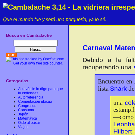
Cambalache 3,14 - La vidriera irresp
Que el mundo fue y será una porquería, ya lo sé.
Busca en Cambalache
Carnaval Matem
Debido a la fa
recuperando una
Encuentro en l
Categorías:
Snark
lista
de 
Al revés te lo digo para que
lo entiendas
Autorreferencia
col
Computación ubicua
una
Congresos
estampil
Consumo
Japón
—com
Matemática
Oído al pasar
Leonha
Viajes
Hilbert
–