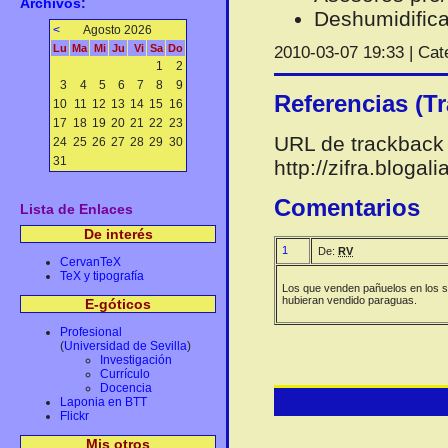
Archivos:
Deshumidific
<
Agosto 2026
Lu
Ma
Mi
Ju
Vi
Sa
Do
2010-03-07 19:33 | Cat
1
2
3
4
5
6
7
8
9
Referencias (T
10
11
12
13
14
15
16
17
18
19
20
21
22
23
URL de trackback 
24
25
26
27
28
29
30
31
http://zifra.bloga
Comentarios
Lista de Enlaces
De interés
1
De:
RV
CervanTeX
TeX y tipografía
Los que venden pañuelos en los s
hubieran vendido paraguas.
E-góticos
Profesional
(
Universidad de Sevilla
)
Investigación
Currículo
Docencia
Laponia en BTT
Flickr
Mis otros