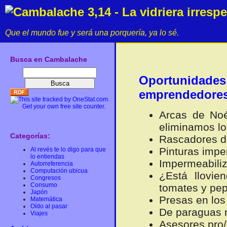
Cambalache 3,14 - La vidriera irresp
Que el mundo fue y será una porquería, ya lo sé.
Busca en Cambalache
Oportunidad
emprendedore
Arcas de Noé
eliminamos lo
Categorías:
Rascadores d
Pinturas impe
Al revés te lo digo para que
lo entiendas
Impermeabili
Autorreferencia
Computación ubicua
¿Está llovie
Congresos
Consumo
tomates y pep
Japón
Presas en lo
Matemática
Oído al pasar
De paraguas 
Viajes
Asesores pro