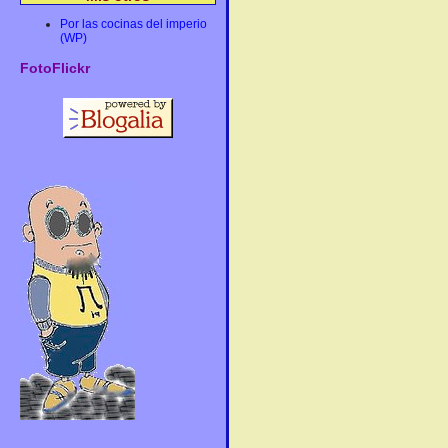
Por las cocinas del imperio
(WP)
FotoFlickr