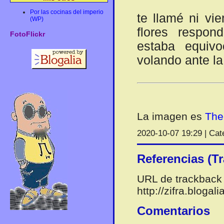
Por las cocinas del imperio
te llamé ni vie
(WP)
flores respon
FotoFlickr
estaba equivo
volando ante l
La imagen es
The 
2020-10-07 19:29 | Cat
Referencias (T
URL de trackback 
http://zifra.bloga
Comentarios