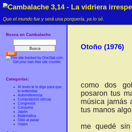
Cambalache 3,14 - La vidriera irresp
Que el mundo fue y será una porquería, ya lo sé.
Busca en Cambalache
Otoño (1976)
Categorías:
como dos gol
Al revés te lo digo para que
lo entiendas
posaron tus m
Autorreferencia
Computación ubicua
música jamás a
Congresos
Consumo
tus manos algo
Japón
Matemática
Oído al pasar
Viajes
me quedé sin t