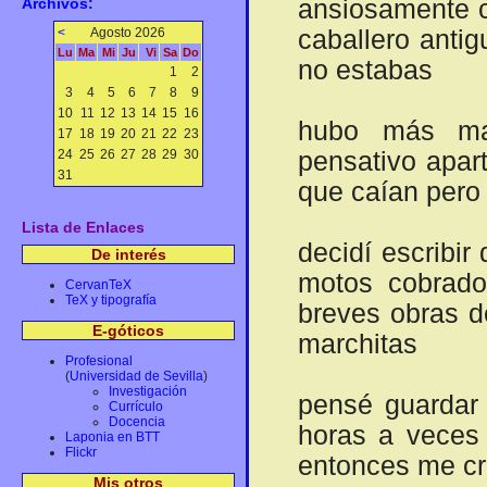
Archivos:
ansiosamente c
<
Agosto 2026
caballero antig
Lu
Ma
Mi
Ju
Vi
Sa
Do
no estabas
1
2
3
4
5
6
7
8
9
10
11
12
13
14
15
16
hubo más man
17
18
19
20
21
22
23
24
25
26
27
28
29
30
pensativo apar
31
que caían pero
Lista de Enlaces
decidí escribi
De interés
motos cobrador
CervanTeX
TeX y tipografía
breves obras d
E-góticos
marchitas
Profesional
(
Universidad de Sevilla
)
Investigación
pensé guardar 
Currículo
Docencia
horas a veces
Laponia en BTT
Flickr
entonces me cr
Mis otros