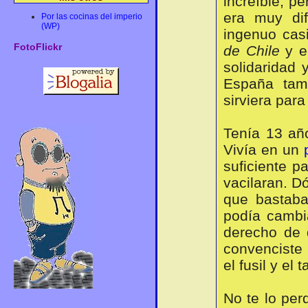
increíble, p
era muy dif
Por las cocinas del imperio
(WP)
ingenuo casi
FotoFlickr
de Chile
y e
solidaridad
España tam
sirviera para 
Tenía 13 añ
Vivía en un
suficiente 
vacilaran. D
que bastaba
podía cambi
derecho de 
convenciste
el fusil y el
No te lo per