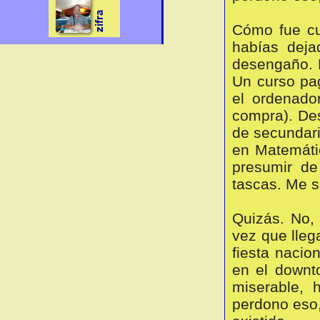
Cómo fue cu
habías deja
desengaño. N
Un curso pa
el ordenado
compra). Des
de secundari
en Matemátic
presumir de
tascas. Me s
Quizás. No,
vez que lleg
fiesta nacio
en el downt
miserable, 
perdono eso,