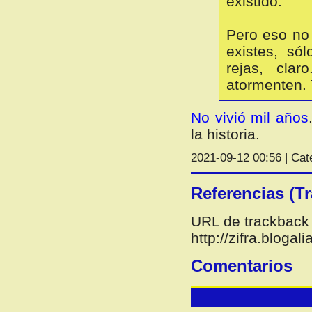
existido.
Pero eso no 
existes, só
rejas, cla
atormenten. 
No vivió mil años
la historia.
2021-09-12 00:56 | Cat
Referencias (T
URL de trackback 
http://zifra.bloga
Comentarios