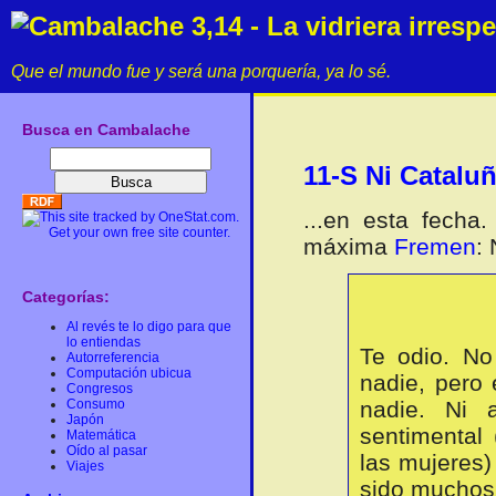
Cambalache 3,14 - La vidriera irresp
Que el mundo fue y será una porquería, ya lo sé.
Busca en Cambalache
11-S Ni Cataluñ
...en esta fecha
máxima
Fremen
:
Categorías:
Al revés te lo digo para que
lo entiendas
Te odio. No
Autorreferencia
Computación ubicua
nadie, pero
Congresos
Consumo
nadie. Ni
Japón
sentimental
Matemática
Oído al pasar
las mujeres)
Viajes
sido muchos,