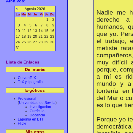
Archivos:
<
Agosto 2026
Nadie me h
Lu
Ma
Mi
Ju
Vi
Sa
Do
derecho a 
1
2
3
4
5
6
7
8
9
humanos, qu
10
11
12
13
14
15
16
que yo. Pers
17
18
19
20
21
22
23
el trabajo, 
24
25
26
27
28
29
30
metiste rata
31
compañeros, 
muy difícil 
Lista de Enlaces
porque, comp
De interés
a mí es rid
CervanTeX
TeX y tipografía
mundo y a m
tontería, en
E-góticos
del Mar o cu
Profesional
(
Universidad de Sevilla
)
es lo que tie
Investigación
Currículo
Docencia
Porque yo te
Laponia en BTT
Flickr
democrática
Mis otros