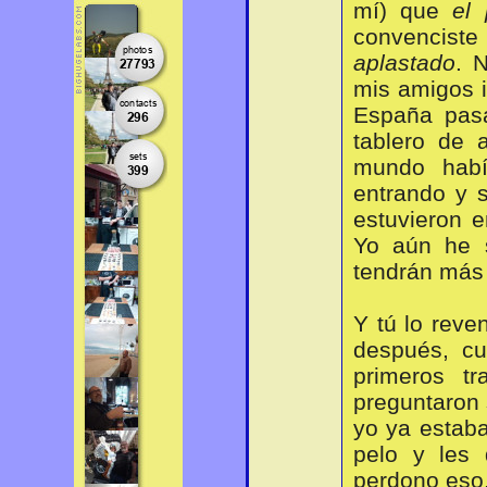
mí) que
el
convenciste
aplastado
. 
mis amigos i
España pasa
tablero de 
mundo habí
entrando y s
estuvieron e
Yo aún he s
tendrán más 
Y tú lo reve
después, c
primeros t
preguntaron 
yo ya estab
pelo y les
perdono eso,