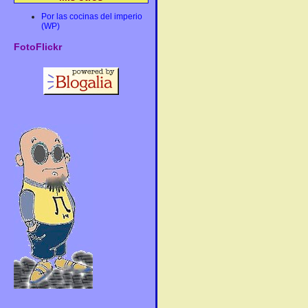
Por las cocinas del imperio
(WP)
FotoFlickr