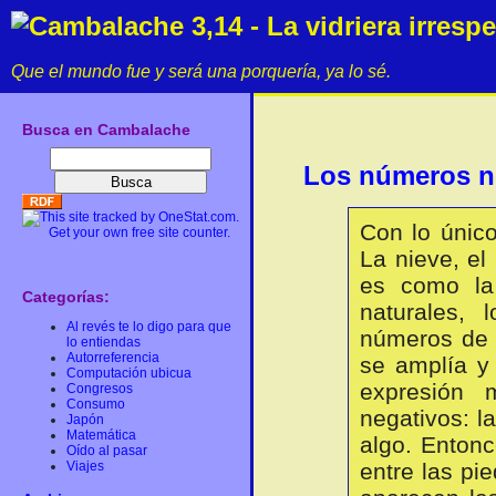
Cambalache 3,14 - La vidriera irresp
Que el mundo fue y será una porquería, ya lo sé.
Busca en Cambalache
Los números ne
Con lo único
La nieve, el
es como la
Categorías:
naturales, 
Al revés te lo digo para que
números de 
lo entiendas
Autorreferencia
se amplía y
Computación ubicua
expresión 
Congresos
Consumo
negativos: l
Japón
Matemática
algo. Entonc
Oído al pasar
Viajes
entre las pi